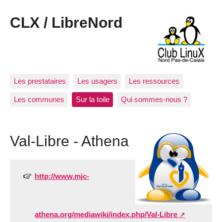
CLX / LibreNord
Les prestataires
Les usagers
Les ressources
Les communes
Sur la toile
Qui sommes-nous ?
Val-Libre - Athena
http://www.mjc-
athena.org/mediawiki/index.php/Val-Libre