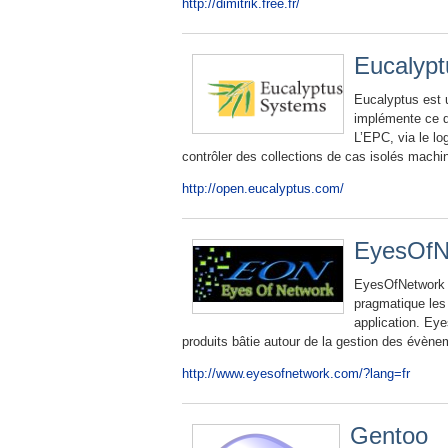
http://dimitrik.free.fr/
Eucalypt
Eucalyptus est 
implémente ce q
L’EPC, via le log
contrôler des collections de cas isolés machi
http://open.eucalyptus.com/
EyesOfN
EyesOfNetwork (
pragmatique les 
application. Ey
produits bâtie autour de la gestion des évènem
http://www.eyesofnetwork.com/?lang=fr
Gentoo