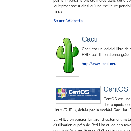
points importants ont été inclus dans cette v
Multiprocesseur ainsi qu’une meilleure portabi
Linux.
Source Wikipedia
Cacti
Cacti est un logiciel libre 
RRDTool. Il fonctionne grâc
http://www.cacti.net/
CentOS
CentOS est une 
des paquets comp
Linux (RHEL), éditée par la société Red Hat. 
La RHEL en version binaire, directement instal
d’utilisation auprès de Red Hat ou de ses rev
sont publiés sous licence GPL qui impose au re