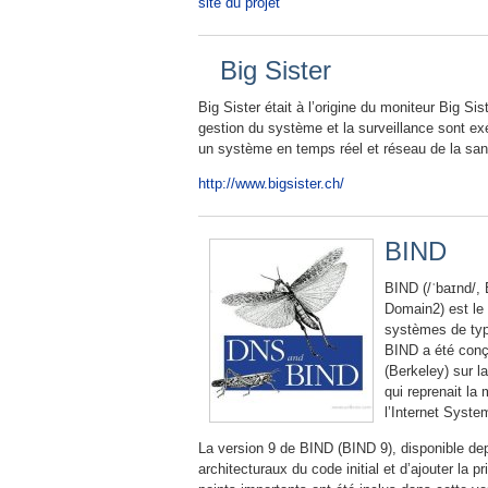
site du projet
Big Sister
Big Sister était à l’origine du moniteur Big Si
gestion du système et la surveillance sont exé
un système en temps réel et réseau de la santé
http://www.bigsister.ch/
BIND
BIND (/ˈbaɪnd/,
Domain2) est le 
systèmes de typ
BIND a été conçu
(Berkeley) sur l
qui reprenait la
l’Internet Syst
La version 9 de BIND (BIND 9), disponible dep
architecturaux du code initial et d’ajouter l