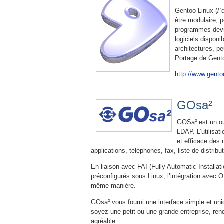
Gentoo Linux (/ˈd
être modulaire, po
programmes devro
logiciels dispon
architectures, p
Portage de Gent
http://www.gento
GOsa²
GOSa² est un ou
LDAP. L’utilisa
et efficace des u
applications, téléphones, fax, liste de distrib
En liaison avec FAI (Fully Automatic Installa
préconfigurés sous Linux, l’intégration avec
même manière.
GOsa² vous fourni une interface simple et uni
soyez une petit ou une grande entreprise, rend
agréable.