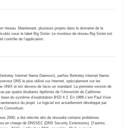
ster réseau. Maintenant, plusieurs projets dans le domaine de la
cutés sous le label Big Sister. Le moniteur de réseau Big Sister est
 contrôle de l’application.
 Berkeley Internet Name Daemon1, parfois Berkeley Internet Name
serveur DNS le plus utilisé sur Internet, spécialement sur les
e UNIX et est devenu de facto un standard. La première version de
e par quatre étudiants diplômés de l’Université de Californie
a base du système d’exploitation BSD 4.3. En 1988 c’est Paul Vixie
 maintenance du projet. Le logiciel est actuellement développé par
ems Consortium.
uis 2000, a été réécrite afin de résoudre certains problèmes
a prise en charge de DNSSEC (DNS Security Extensions). D’autres