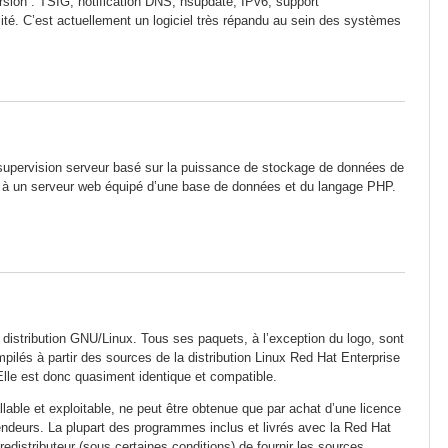
ersion : TSIG, notification DNS, nsupdate, IPv6, support
lité. C’est actuellement un logiciel très répandu au sein des systèmes
de supervision serveur basé sur la puissance de stockage de données de
e à un serveur web équipé d’une base de données et du langage PHP.
distribution GNU/Linux. Tous ses paquets, à l’exception du logo, sont
ilés à partir des sources de la distribution Linux Red Hat Enterprise
Elle est donc quasiment identique et compatible.
lable et exploitable, ne peut être obtenue que par achat d’une licence
endeurs. La plupart des programmes inclus et livrés avec la Red Hat
distributeur (sous certaines conditions) de fournir les sources.