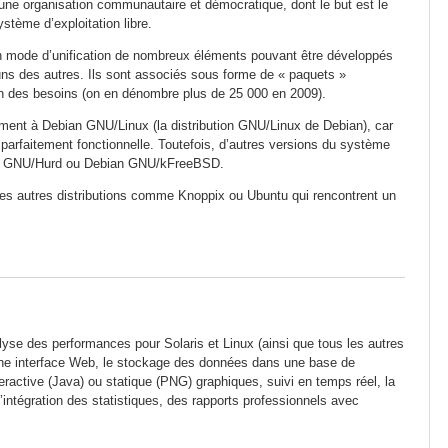
 une organisation communautaire et démocratique, dont le but est le
tème d’exploitation libre.
 mode d’unification de nombreux éléments pouvant être développés
s des autres. Ils sont associés sous forme de « paquets »
n des besoins (on en dénombre plus de 25 000 en 2009).
ement à Debian GNU/Linux (la distribution GNU/Linux de Debian), car
 parfaitement fonctionnelle. Toutefois, d’autres versions du système
bian GNU/Hurd ou Debian GNU/kFreeBSD.
s autres distributions comme Knoppix ou Ubuntu qui rencontrent un
lyse des performances pour Solaris et Linux (ainsi que tous les autres
 une interface Web, le stockage des données dans une base de
active (Java) ou statique (PNG) graphiques, suivi en temps réel, la
l’intégration des statistiques, des rapports professionnels avec