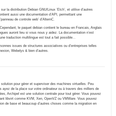
r la distribution Debian GNU/Linux ’Etch’, et utilise d’autres
 contient aussi une documentation d’API, permettant une
e ’panneau de controle web’ d’AlternC.
 Cependant, le paquet debian contient le bureau en Francais, Anglais
ngues auront lieu si vous nous y aidez. La documentation n’est
e traduction multilingue est tout a fait possible...
rsonnes issues de structures associatives ou d’entreprises telles
nexion, Webelys & bien d’autres.
 solution pour gérer et superviser des machines virtuelles. Peu
 ayez de la place sur votre ordinateur ou à travers des milliers de
es, Archipel est une solution centrale pour tout gérer. Vous pouvez
utilisant libvirt comme KVM, Xen, OpenVZ ou VMWare. Vous pouvez
tion de base et beaucoup d’autres choses comme la migration en