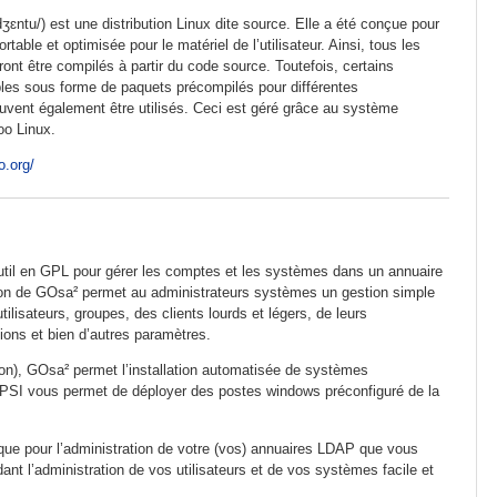
ʒɛntu/) est une distribution Linux dite source. Elle a été conçue pour
rtable et optimisée pour le matériel de l’utilisateur. Ainsi, tous les
nt être compilés à partir du code source. Toutefois, certains
ibles sous forme de paquets précompilés pour différentes
euvent également être utilisés. Ceci est géré grâce au système
oo Linux.
o.org/
til en GPL pour gérer les comptes et les systèmes dans un annuaire
tion de GOsa² permet au administrateurs systèmes un gestion simple
tilisateurs, groupes, des clients lourds et légers, de leurs
utions et bien d’autres paramètres.
tion), GOsa² permet l’installation automatisée de systèmes
 OPSI vous permet de déployer des postes windows préconfiguré de la
que pour l’administration de votre (vos) annuaires LDAP que vous
ant l’administration de vos utilisateurs et de vos systèmes facile et