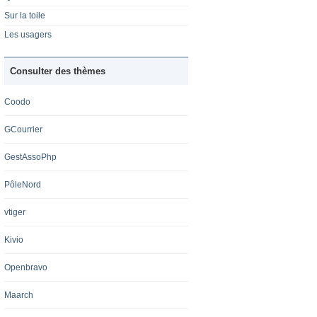
Sur la toile
Les usagers
Consulter des thèmes
Coodo
GCourrier
GestAssoPhp
PôleNord
vtiger
Kivio
Openbravo
Maarch