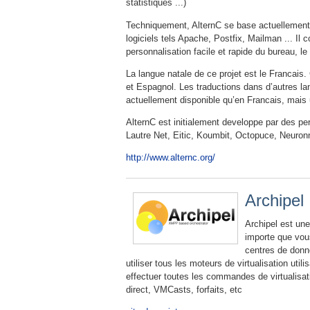
statistiques ...)
Techniquement, AlternC se base actuellement su
logiciels tels Apache, Postfix, Mailman ... Il
personnalisation facile et rapide du bureau, l
La langue natale de ce projet est le Francais.
et Espagnol. Les traductions dans d’autres la
actuellement disponible qu’en Francais, mais un
AlternC est initialement developpe par des pe
Lautre Net, Eitic, Koumbit, Octopuce, Neuron
http://www.alternc.org/
Archipel
Archipel est une
importe que vous
centres de donné
utiliser tous les moteurs de virtualisation 
effectuer toutes les commandes de virtualisa
direct, VMCasts, forfaits, etc