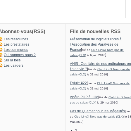
Abonnez-vous(RSS)
Fils de nouvelles RSS
Les ressources
Présentation de logiciels libres à
Les prestataires
l’Association des Paralysés de
Les communes
France
[
tiré de
Club LinuX Nord pas de
Qui sommes-nous ?
]
calais (CLX)
le 6 juin 2010
Sur la toile
ANIS : Que faire de nos ordinateurs en
Les usagers
fin de vie ?
[
tiré de
Club LinuX Nord pas de
]
calais (CLX)
le 31 mai 2010
Pylule #22
[
tiré de
Club LinuX Nord pas de
]
calais (CLX)
le 31 mai 2010
Apéro PHP à Lille
[
tiré de
Club LinuX Nord
]
pas de calais (CLX)
le 29 mai 2010
Pas de Quartier pour les Inégalités
[
tiré
de
Club LinuX Nord pas de calais (CLX)
le 1
]
mai 2010
1