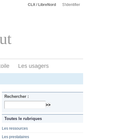
CLX / LibreNord
S'identifier
ut
toile
Les usagers
Rechercher :
Toutes le rubriques
Les ressources
Les prestataires