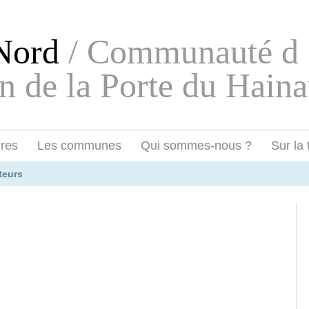
eNord
/ Communauté d
n de la Porte du Haina
ires
Les communes
Qui sommes-nous ?
Sur la 
teurs