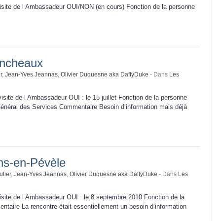
visite de l Ambassadeur OUI/NON (en cours) Fonction de la personne
ncheaux
r
,
Jean-Yves Jeannas
,
Olivier Duquesne aka DaffyDuke
- Dans
Les
isite de l Ambassadeur OUI : le 15 juillet Fonction de la personne
r Général des Services Commentaire Besoin d’information mais déjà
s-en-Pévèle
utier
,
Jean-Yves Jeannas
,
Olivier Duquesne aka DaffyDuke
- Dans
Les
isite de l Ambassadeur OUI : le 8 septembre 2010 Fonction de la
taire La rencontre était essentiellement un besoin d’information