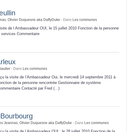
ullin
nnas
,
Olivier Duquesne aka DaffyDuke
- Dans
Les communes
site de l Ambassadeur OUI, le 15 juillet 2010 Fonction de la personne
es services Commentaire
rleux
Gautier
- Dans
Les communes
çu la visite de l’Ambassadeur Oui, le mercredi 14 septembre 2011 à
Fonction de la personne rencontrée Gestionnaire de système
Commentaire Contacté par Fred (…)
Bourbourg
es Jeannas
,
Olivier Duquesne aka DaffyDuke
- Dans
Les communes
u la visite de l Ambassadeur OUI : le 28 juillet 2010 Fonction de la