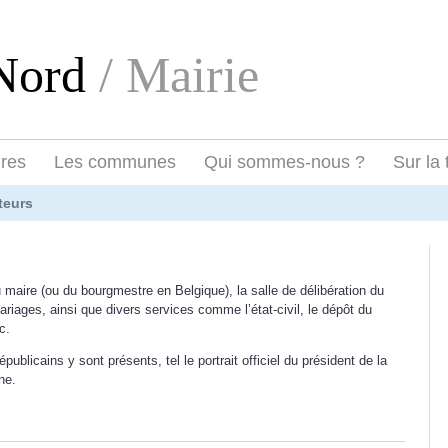
eNord
/ Mairie
ires
Les communes
Qui sommes-nous ?
Sur la 
teurs
u maire (ou du bourgmestre en Belgique), la salle de délibération du
mariages, ainsi que divers services comme l’état-civil, le dépôt du
c.
blicains y sont présents, tel le portrait officiel du président de la
ne.