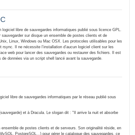
PC
 logiciel libre de sauvegardes informatiques publié sous licence GPL.
our sauvegarder sur disque un ensemble de postes clients et de
Unix, Linux, Windows ou Mac OSX. Les protocoles utilisables pour les
rsync. Il ne nécessite l’installation d’aucun logiciel client sur les
ace web pour lancer des sauvegardes ou restaurer des fichiers. Il est
de données via un script shell lancé avant la sauvegarde.
giciel libre de sauvegardes informatiques par le réseau publié sous
vegarde) et à Dracula. Le slogan dit : "Il arrive la nuit et absorbe
un ensemble de postes clients et de serveurs. Son originalité réside, en
re (MySQL, PostgreSQL...) pour gérer le catalogue des sauvegardes, ce