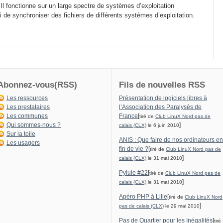
 Il fonctionne sur un large spectre de systèmes d’exploitation
de synchroniser des fichiers de différents systèmes d’exploitation.
Abonnez-vous(RSS)
Fils de nouvelles RSS
Les ressources
Présentation de logiciels libres à
Les prestataires
l’Association des Paralysés de
Les communes
France
[
tiré de
Club LinuX Nord pas de
Qui sommes-nous ?
]
calais (CLX)
le 6 juin 2010
Sur la toile
ANIS : Que faire de nos ordinateurs en
Les usagers
fin de vie ?
[
tiré de
Club LinuX Nord pas de
]
calais (CLX)
le 31 mai 2010
Pylule #22
[
tiré de
Club LinuX Nord pas de
]
calais (CLX)
le 31 mai 2010
Apéro PHP à Lille
[
tiré de
Club LinuX Nord
]
pas de calais (CLX)
le 29 mai 2010
Pas de Quartier pour les Inégalités
[
tiré