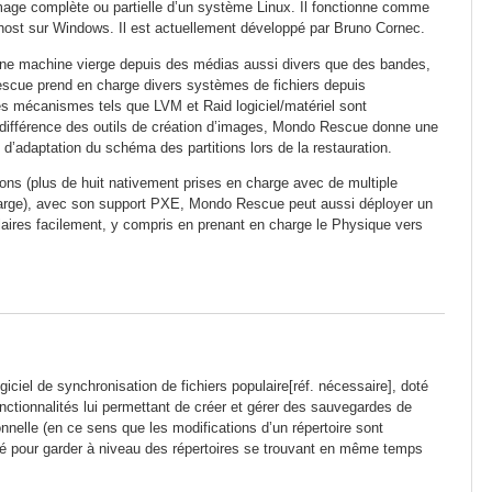
 image complète ou partielle d’un système Linux. Il fonctionne comme
ost sur Windows. Il est actuellement développé par Bruno Cornec.
ne machine vierge depuis des médias aussi divers que des bandes,
ue prend en charge divers systèmes de fichiers depuis
s mécanismes tels que LVM et Raid logiciel/matériel sont
différence des outils de création d’images, Mondo Rescue donne une
e d’adaptation du schéma des partitions lors de la restauration.
ions (plus de huit nativement prises en charge avec de multiple
charge), avec son support PXE, Mondo Rescue peut aussi déployer un
aires facilement, y compris en prenant en charge le Physique vers
giciel de synchronisation de fichiers populaire[réf. nécessaire], doté
ctionnalités lui permettant de créer et gérer des sauvegardes de
onnelle (en ce sens que les modifications d’un répertoire sont
tilisé pour garder à niveau des répertoires se trouvant en même temps