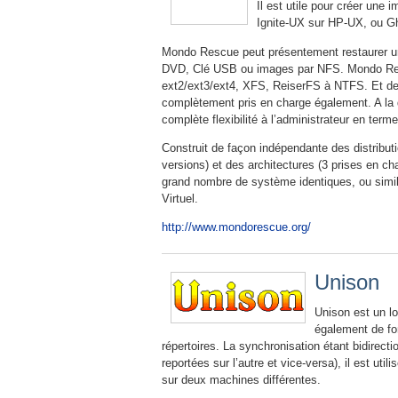
Il est utile pour créer une
Ignite-UX sur HP-UX, ou Gh
Mondo Rescue peut présentement restaurer u
DVD, Clé USB ou images par NFS. Mondo Resc
ext2/ext3/ext4, XFS, ReiserFS à NTFS. Et de
complètement pris en charge également. A la 
complète flexibilité à l’administrateur en term
Construit de façon indépendante des distribut
versions) et des architectures (3 prises en 
grand nombre de système identiques, ou simil
Virtuel.
http://www.mondorescue.org/
Unison
Unison est un lo
également de fon
répertoires. La synchronisation étant bidirecti
reportées sur l’autre et vice-versa), il est u
sur deux machines différentes.