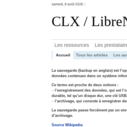
samedi, 8 août 2026
|
CLX / Libr
Les ressources
Les prestatair
Accueil
Tous les articles
Les au
La sauvegarde (backup en anglais) est l’opé
données contenues dans un système infor
Ce terme est proche de deux notions :
–
l’enregistrement des données, qui est l’
durable, tel qu’un disque dur, une clé US
–
l’archivage, qui consiste à enregistrer d
La sauvegarde passe forcément par un enr
d’archivage.
Source Wikipedia