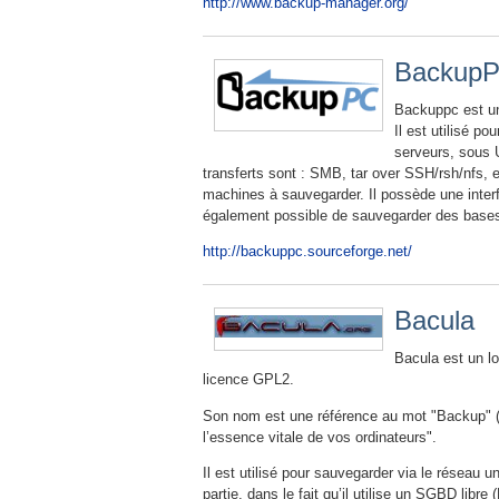
http://www.backup-manager.org/
Backup
Backuppc est un
Il est utilisé p
serveurs, sous 
transferts sont : SMB, tar over SSH/rsh/nfs, et 
machines à sauvegarder. Il possède une interf
également possible de sauvegarder des bases 
http://backuppc.sourceforge.net/
Bacula
Bacula est un lo
licence GPL2.
Son nom est une référence au mot "Backup" (sau
l’essence vitale de vos ordinateurs".
Il est utilisé pour sauvegarder via le réseau 
partie, dans le fait qu’il utilise un SGBD lib