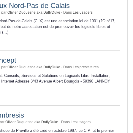
nux Nord-Pas de Calais
9 par
Olivier Duquesne aka DaffyDuke
- Dans
Les usagers
Nord-Pas-de-Calais (CLX) est une association loi de 1901 (JO n°17,
but de notre association est de promouvoir les logiciels libres et
ds (…)
ncept
9 par
Olivier Duquesne aka DaffyDuke
- Dans
Les prestataires
. Conseils, Services et Solutions en Logiciels Libre Installation,
 Internet Adresse 3/43 Avenue Albert Bourgois - 59390 LANNOY
mbresis
 par
Olivier Duquesne aka DaffyDuke
- Dans
Les usagers
tique de Proville a été créé en octobre 1987. Le CIP fut le premier