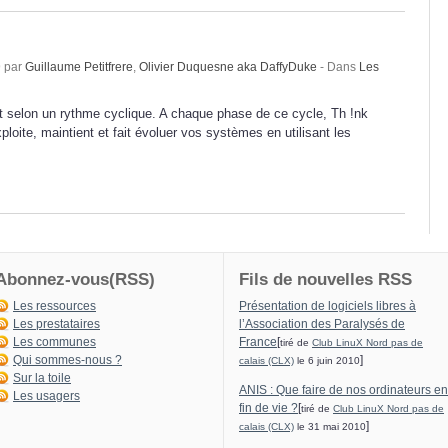
9 par
Guillaume Petitfrere
,
Olivier Duquesne aka DaffyDuke
- Dans
Les
t selon un rythme cyclique. A chaque phase de ce cycle, Th !nk
exploite, maintient et fait évoluer vos systèmes en utilisant les
Abonnez-vous(RSS)
Fils de nouvelles RSS
Les ressources
Présentation de logiciels libres à
Les prestataires
l’Association des Paralysés de
Les communes
France
[
tiré de
Club LinuX Nord pas de
Qui sommes-nous ?
]
calais (CLX)
le 6 juin 2010
Sur la toile
ANIS : Que faire de nos ordinateurs en
Les usagers
fin de vie ?
[
tiré de
Club LinuX Nord pas de
]
calais (CLX)
le 31 mai 2010