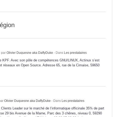
région
9 par
Olivier Duquesne aka DaffyDuke
- Dans
Les prestataires
upe KPF. Avec son pôle de compétences GNU/LINUX, Actinux s’est
 et réseaux en Open Source. Adresse 65, rue de la Cimaise, 59650
par
Olivier Duquesne aka DaffyDuke
- Dans
Les prestataires
 Clients Leader sur le marché de l’informatique officinale 35% de part
se 29 bis Avenue de la Marne, Parc des 3 chênes, niveau 0, 59290