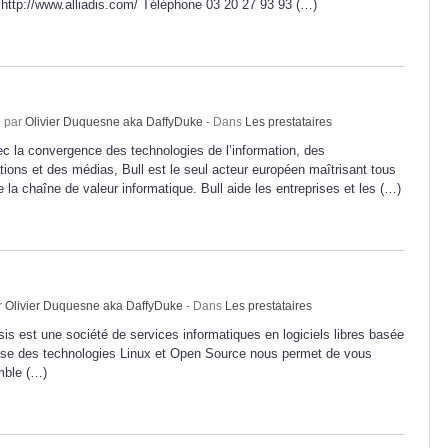
ttp://www.alliadis.com/ Téléphone 03 20 27 93 93 (…)
9 par
Olivier Duquesne aka DaffyDuke
- Dans
Les prestataires
ec la convergence des technologies de l’information, des
ions et des médias, Bull est le seul acteur européen maîtrisant tous
 la chaîne de valeur informatique. Bull aide les entreprises et les (…)
r
Olivier Duquesne aka DaffyDuke
- Dans
Les prestataires
is est une société de services informatiques en logiciels libres basée
tise des technologies Linux et Open Source nous permet de vous
mble (…)