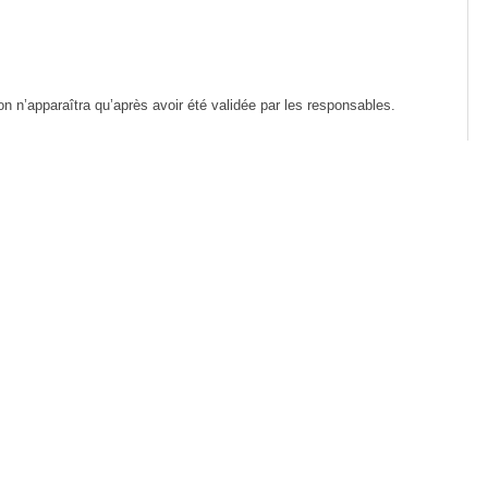
ion n’apparaîtra qu’après avoir été validée par les responsables.
cter
nt des lignes vides.