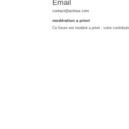
Email
contact@actinux.com
modération a priori
Ce forum est modéré a priori : votre contribut
Qui êtes-vous ?
Votre nom
Se conne
Votre adresse email
Votre message
Titre (obligatoire)
Texte de votre message (obligatoire)
Pour créer des paragraphes, laissez simpleme