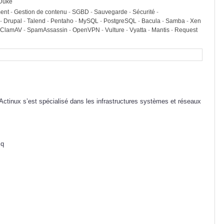
yDuke
ent
-
Gestion de contenu
-
SGBD
-
Sauvegarde
-
Sécurité
-
-
Drupal
-
Talend
-
Pentaho
-
MySQL
-
PostgreSQL
-
Bacula
-
Samba
-
Xen
ClamAV
-
SpamAssassin
-
OpenVPN
-
Vulture
-
Vyatta
-
Mantis
-
Request
inux s’est spécialisé dans les infrastructures systèmes et réseaux
cq