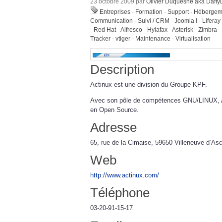
23 octobre 2009 par
Olivier Duquesne aka Daff
Entreprises
-
Formation
-
Support
-
Hébergem
Communication
-
Suivi / CRM
-
Joomla !
-
Liferay
-
Red Hat
-
Alfresco
-
Hylafax
-
Asterisk
-
Zimbra
-
Tracker
-
vtiger
-
Maintenance
-
Virtualisation
Description
Actinux est une division du Groupe KPF.
Avec son pôle de compétences GNU/LINUX, Act
en Open Source.
Adresse
65, rue de la Cimaise, 59650 Villeneuve d’As
Web
http://www.actinux.com/
Téléphone
03-20-91-15-17