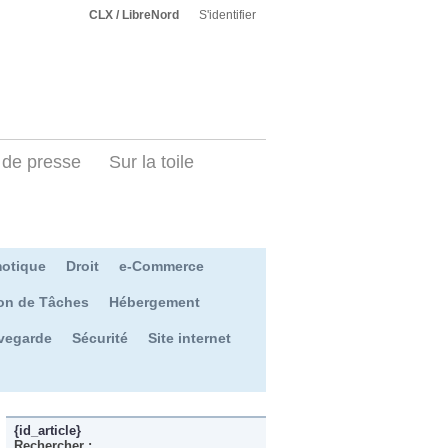
CLX / LibreNord
S'identifier
de presse
Sur la toile
otique
Droit
e-Commerce
on de Tâches
Hébergement
vegarde
Sécurité
Site internet
{id_article}
Rechercher :