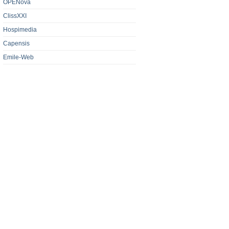
OPENova
ClissXXI
Hospimedia
Capensis
Emile-Web
ATE
Nordsoft
Acipia
Ineat Conseil
Wokine
Rubriques
Les ressources
Les prestataires
Les communes
Qui sommes-nous ?
Sur la toile