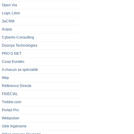
Open Via
Logic Libre
3aCRM
Acipia
Cyberlix-Consulting
Doonya Technologies
PRO G NET
Coop-Euratec
A chacun sa spécialité
Wiip
Référence Directe
FIGECIAL
Trebbe.com
Portail Pro
Webpulser
Ubik Ingénierie