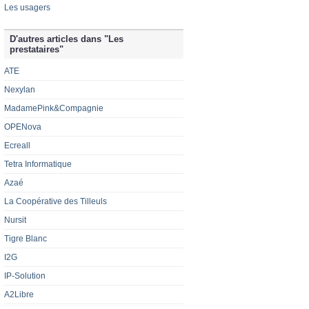
Les usagers
D'autres articles dans "Les
prestataires"
ATE
Nexylan
MadamePink&Compagnie
OPENova
Ecreall
Tetra Informatique
Azaé
La Coopérative des Tilleuls
Nursit
Tigre Blanc
I2G
IP-Solution
A2Libre