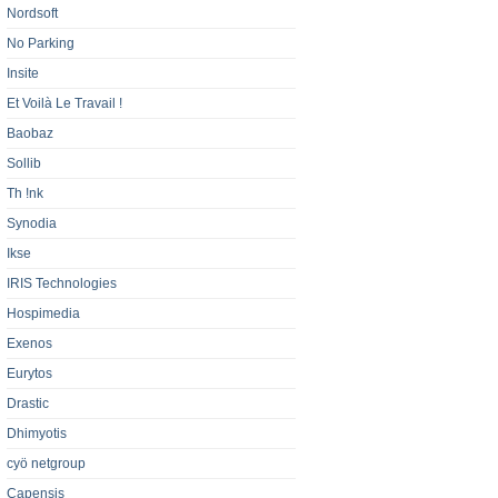
Nordsoft
No Parking
Insite
Et Voilà Le Travail !
Baobaz
Sollib
Th !nk
Synodia
Ikse
IRIS Technologies
Hospimedia
Exenos
Eurytos
Drastic
Dhimyotis
cyö netgroup
Capensis