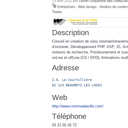
13 avril 2011 par
Olivier Duquesne aka DaffyDu
Entreprises
-
Web design
-
Gestion de conte
Thelia
Description
Conseil en création de sites internet/intranet/e
d’extranet, Développement PHP, ASP, JS, Ac
moteurs de recherche, Positionnement et suiv
onLine et offLine (CD / DVD), Animations mul
Adresse
Z.A. La Courtillière

62 123 BEAUMETZ-LES-LOGES
Web
http://www.commealaville.com/
Téléphone
03 21 55 26 72