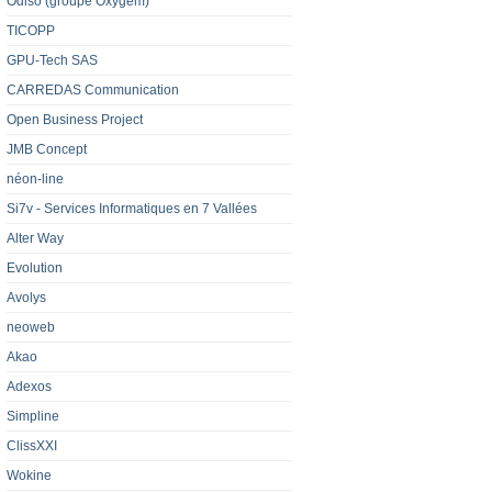
Odiso (groupe Oxygem)
TICOPP
GPU-Tech SAS
CARREDAS Communication
Open Business Project
JMB Concept
néon-line
Si7v - Services Informatiques en 7 Vallées
Alter Way
Evolution
Avolys
neoweb
Akao
Adexos
Simpline
ClissXXI
Wokine