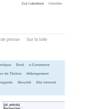
CLX / LibreNord
S'identifier
de presse
Sur la toile
otique
Droit
e-Commerce
on de Tâches
Hébergement
vegarde
Sécurité
Site internet
{id_article}
Rechercher :