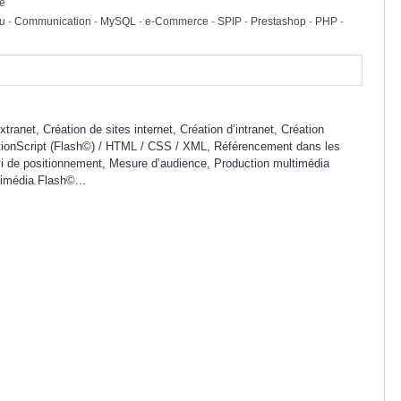
ke
nu
-
Communication
-
MySQL
-
e-Commerce
-
SPIP
-
Prestashop
-
PHP
-
xtranet, Création de sites internet, Création d’intranet, Création
tionScript (Flash©) / HTML / CSS / XML, Référencement dans les
i de positionnement, Mesure d’audience, Production multimédia
timédia Flash©...