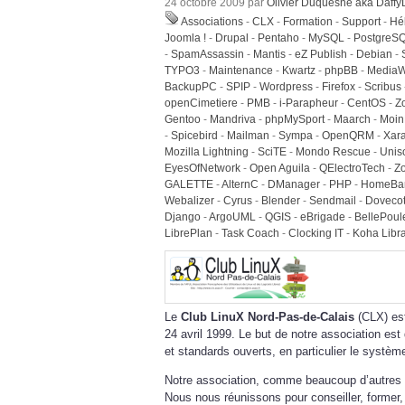
24 octobre 2009 par
Olivier Duquesne aka Daff
Associations
-
CLX
-
Formation
-
Support
-
Hé
Joomla !
-
Drupal
-
Pentaho
-
MySQL
-
PostgreS
-
SpamAssassin
-
Mantis
-
eZ Publish
-
Debian
-
TYPO3
-
Maintenance
-
Kwartz
-
phpBB
-
MediaW
BackupPC
-
SPIP
-
Wordpress
-
Firefox
-
Scribus
openCimetiere
-
PMB
-
i-Parapheur
-
CentOS
-
Z
Gentoo
-
Mandriva
-
phpMySport
-
Maarch
-
Moin
-
Spicebird
-
Mailman
-
Sympa
-
OpenQRM
-
Xar
Mozilla Lightning
-
SciTE
-
Mondo Rescue
-
Unis
EyesOfNetwork
-
Open Aguila
-
QElectroTech
-
Z
GALETTE
-
AlternC
-
DManager
-
PHP
-
HomeBa
Webalizer
-
Cyrus
-
Blender
-
Sendmail
-
Doveco
Django
-
ArgoUML
-
QGIS
-
eBrigade
-
BellePoul
LibrePlan
-
Task Coach
-
Clocking IT
-
Koha Libra
Le
Club LinuX Nord-Pas-de-Calais
(CLX) est
24 avril 1999. Le but de notre association est d
et standards ouverts, en particulier le systè
Notre association, comme beaucoup d’autres e
Nous nous réunissons pour conseiller, former, s