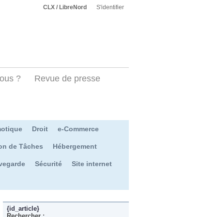
CLX / LibreNord
S'identifier
ous ?
Revue de presse
otique
Droit
e-Commerce
on de Tâches
Hébergement
vegarde
Sécurité
Site internet
{id_article}
Rechercher :