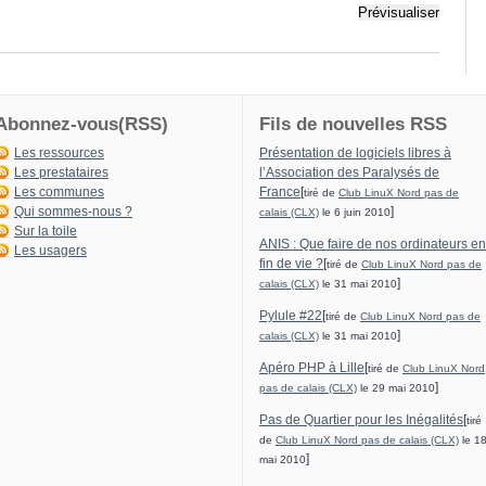
Abonnez-vous(RSS)
Fils de nouvelles RSS
Les ressources
Présentation de logiciels libres à
Les prestataires
l’Association des Paralysés de
Les communes
France
[
tiré de
Club LinuX Nord pas de
Qui sommes-nous ?
]
calais (CLX)
le 6 juin 2010
Sur la toile
ANIS : Que faire de nos ordinateurs en
Les usagers
fin de vie ?
[
tiré de
Club LinuX Nord pas de
]
calais (CLX)
le 31 mai 2010
Pylule #22
[
tiré de
Club LinuX Nord pas de
]
calais (CLX)
le 31 mai 2010
Apéro PHP à Lille
[
tiré de
Club LinuX Nord
]
pas de calais (CLX)
le 29 mai 2010
Pas de Quartier pour les Inégalités
[
tiré
de
Club LinuX Nord pas de calais (CLX)
le 1
]
mai 2010