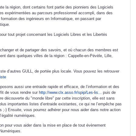
e la région, dont certains font partie des pionniers des Logiciels
nnes expérimentées au parcours professionnel accompli, dans des
 formation des ingénieurs en Informatique, en passant par
tique.
 pour tout projet concernant les Logiciels Libres et les Libertés
échanger et de partager des savoirs, et où chacun des membres est
nent dans quelques villes de la région : Cappelle-en-Pévèle, Lille,
iste d’autres GULL, de portée plus locale. Vous pouvez les retrouver
iste
posons aussi une entraide rapide et efficace, de l’information et des
uffit de vous rendre sur
http://www.clx.asso.fr/spip/Les-lis...
puis de
e découverte du "monde libre" par cette inscription, elle est sans
us importantes listes d’entraide existantes, ce qui ne l’empêche pas
s ;-) Ensuite, vous pourrez adhérer pour nous aider dans notre action
 l’égalité numériques.
on pour vous aider dans la mise en place de tout évènement
s Numériques.