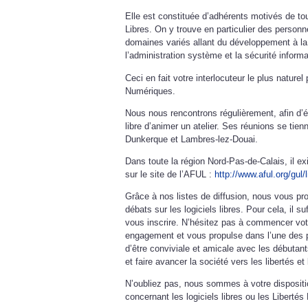
Elle est constituée d’adhérents motivés de tout
Libres. On y trouve en particulier des perso
domaines variés allant du développement à la
l’administration système et la sécurité informa
Ceci en fait votre interlocuteur le plus naturel
Numériques.
Nous nous rencontrons régulièrement, afin d’
libre d’animer un atelier. Ses réunions se tien
Dunkerque et Lambres-lez-Douai.
Dans toute la région Nord-Pas-de-Calais, il ex
sur le site de l’AFUL :
http://www.aful.org/gul/l
Grâce à nos listes de diffusion, nous vous pro
débats sur les logiciels libres. Pour cela, il s
vous inscrire. N’hésitez pas à commencer votr
engagement et vous propulse dans l’une des pl
d’être conviviale et amicale avec les débutant
et faire avancer la société vers les libertés et
N’oubliez pas, nous sommes à votre dispositi
concernant les logiciels libres ou les Liberté