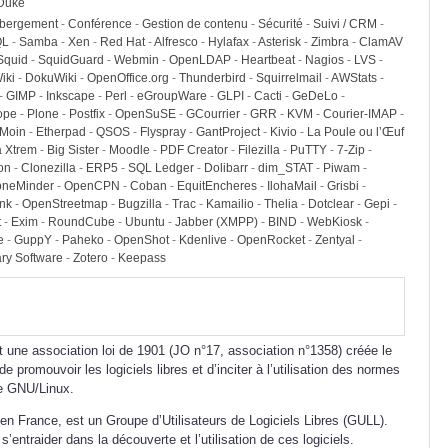
yDuke
bergement
-
Conférence
-
Gestion de contenu
-
Sécurité
-
Suivi / CRM
-
QL
-
Samba
-
Xen
-
Red Hat
-
Alfresco
-
Hylafax
-
Asterisk
-
Zimbra
-
ClamAV
Squid
-
SquidGuard
-
Webmin
-
OpenLDAP
-
Heartbeat
-
Nagios
-
LVS
-
iki
-
DokuWiki
-
OpenOffice.org
-
Thunderbird
-
Squirrelmail
-
AWStats
-
-
GIMP
-
Inkscape
-
Perl
-
eGroupWare
-
GLPI
-
Cacti
-
GeDeLo
-
ope
-
Plone
-
Postfix
-
OpenSuSE
-
GCourrier
-
GRR
-
KVM
-
Courier-IMAP
-
Moin
-
Etherpad
-
QSOS
-
Flyspray
-
GantProject
-
Kivio
-
La Poule ou l’Œuf
a Xtrem
-
Big Sister
-
Moodle
-
PDF Creator
-
Filezilla
-
PuTTY
-
7-Zip
-
on
-
Clonezilla
-
ERP5
-
SQL Ledger
-
Dolibarr
-
dim_STAT
-
Piwam
-
oneMinder
-
OpenCPN
-
Coban
-
EquitEncheres
-
IlohaMail
-
Grisbi
-
nk
-
OpenStreetmap
-
Bugzilla
-
Trac
-
Kamailio
-
Thelia
-
Dotclear
-
Gepi
-
t
-
Exim
-
RoundCube
-
Ubuntu
-
Jabber (XMPP)
-
BIND
-
WebKiosk
-
e
-
GuppY
-
Paheko
-
OpenShot
-
Kdenlive
-
OpenRocket
-
Zentyal
-
ry Software
-
Zotero
-
Keepass
 une association loi de 1901 (JO n°17, association n°1358) créée le
e promouvoir les logiciels libres et d’inciter à l’utilisation des normes
me GNU/Linux.
n France, est un Groupe d’Utilisateurs de Logiciels Libres (GULL).
’entraider dans la découverte et l’utilisation de ces logiciels.