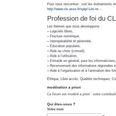
Pour nous rencontrer : voir les évènements ré
http://www.clx.asso.fr/spip/-Les-re...
.
Profession de foi du C
Les thèmes que nous développons :
–
Logiciels libres,
–
Fracture numérique,
–
Interopérabilité et pérennité,
–
Education populaire,
–
Aide au choix (conseil),
–
Aide à l’utilisation,
–
Entraide en général, pour les informaticiens,
–
Recensement des informations régionales et
–
Aide à l’organisation et à l’animation des foi
Éthique, Libre accès, Qualités techniques, 
modération a priori
Ce forum est modéré a priori : votre contribut
Qui êtes-vous ?
Votre nom