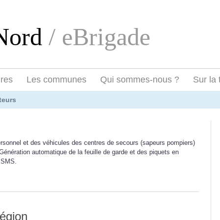
eNord
/ eBrigade
ires
Les communes
Qui sommes-nous ?
Sur la 
teurs
ersonnel et des véhicules des centres de secours (sapeurs pompiers)
Génération automatique de la feuille de garde et des piquets en
et SMS.
région