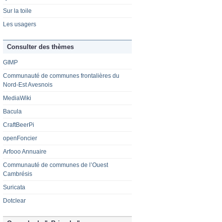
Sur la toile
Les usagers
Consulter des thèmes
GIMP
Communauté de communes frontalières du
Nord-Est Avesnois
MediaWiki
Bacula
CraftBeerPi
openFoncier
Arfooo Annuaire
Communauté de communes de l’Ouest
Cambrésis
Suricata
Dotclear