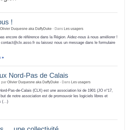
us !
Olivier Duquesne aka DaffyDuke
- Dans
Les usagers
as encore de référence dans la Région. Aidez-nous à nous améliorer !
 contact@clx.asso.fr ou laissez nous un message dans le formulaire
s »
nux Nord-Pas de Calais
9 par
Olivier Duquesne aka DaffyDuke
- Dans
Les usagers
Nord-Pas-de-Calais (CLX) est une association loi de 1901 (JO n°17,
but de notre association est de promouvoir les logiciels libres et
ds (…)
 ... une collectivité