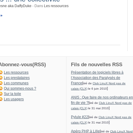
esne aka DaffyDuke
- Dans
Les ressources
 »
Abonnez-vous(RSS)
Fils de nouvelles RSS
Les ressources
Présentation de logiciels libres à
Les prestataires
l’Association des Paralysés de
Les communes
France
[
tiré de
Club LinuX Nord pas de
Qui sommes-nous ?
]
calais (CLX)
le 6 juin 2010
Sur la toile
ANIS : Que faire de nos ordinateurs en
Les usagers
fin de vie ?
[
tiré de
Club LinuX Nord pas de
]
calais (CLX)
le 31 mai 2010
Pylule #22
[
tiré de
Club LinuX Nord pas de
]
calais (CLX)
le 31 mai 2010
Apéro PHP à Lille
[
tiré de
Club LinuX Nord