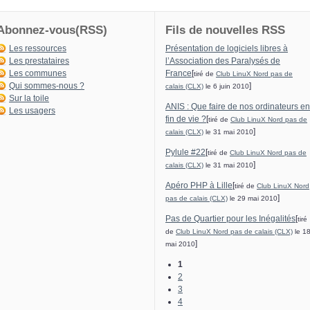
Abonnez-vous(RSS)
Fils de nouvelles RSS
Les ressources
Présentation de logiciels libres à
Les prestataires
l’Association des Paralysés de
Les communes
France
[
tiré de
Club LinuX Nord pas de
Qui sommes-nous ?
]
calais (CLX)
le 6 juin 2010
Sur la toile
ANIS : Que faire de nos ordinateurs en
Les usagers
fin de vie ?
[
tiré de
Club LinuX Nord pas de
]
calais (CLX)
le 31 mai 2010
Pylule #22
[
tiré de
Club LinuX Nord pas de
]
calais (CLX)
le 31 mai 2010
Apéro PHP à Lille
[
tiré de
Club LinuX Nord
]
pas de calais (CLX)
le 29 mai 2010
Pas de Quartier pour les Inégalités
[
tiré
de
Club LinuX Nord pas de calais (CLX)
le 1
]
mai 2010
1
2
3
4