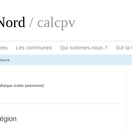
eNord
/ calcpv
ires
Les communes
Qui sommes-nous ?
Sur la 
teurs
oltaïque isolée (autonome)
région