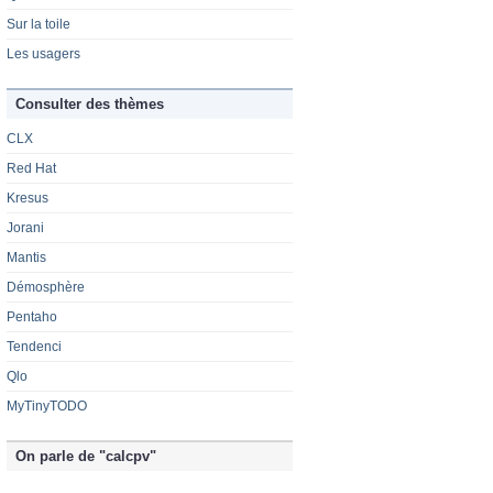
Sur la toile
Les usagers
Consulter des thèmes
CLX
Red Hat
Kresus
Jorani
Mantis
Démosphère
Pentaho
Tendenci
Qlo
MyTinyTODO
On parle de "calcpv"