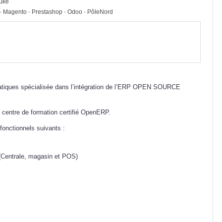
Duke
-
Magento
-
Prestashop
-
Odoo
-
PôleNord
atiques spécialisée dans l’intégration de l’ERP OPEN SOURCE
entre de formation certifié OpenERP.
onctionnels suivants :
 (Centrale, magasin et POS)