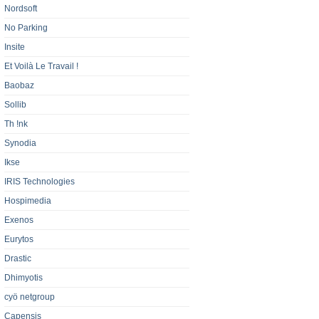
Nordsoft
No Parking
Insite
Et Voilà Le Travail !
Baobaz
Sollib
Th !nk
Synodia
Ikse
IRIS Technologies
Hospimedia
Exenos
Eurytos
Drastic
Dhimyotis
cyö netgroup
Capensis