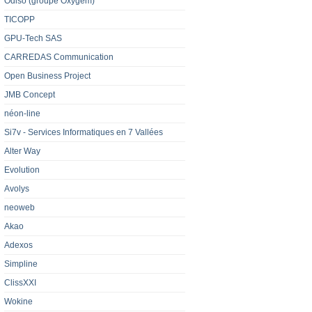
Odiso (groupe Oxygem)
TICOPP
GPU-Tech SAS
CARREDAS Communication
Open Business Project
JMB Concept
néon-line
Si7v - Services Informatiques en 7 Vallées
Alter Way
Evolution
Avolys
neoweb
Akao
Adexos
Simpline
ClissXXI
Wokine