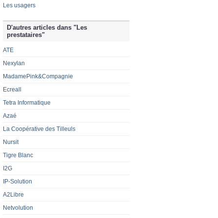
Les usagers
D'autres articles dans "Les
prestataires"
ATE
Nexylan
MadamePink&Compagnie
Ecreall
Tetra Informatique
Azaé
La Coopérative des Tilleuls
Nursit
Tigre Blanc
I2G
IP-Solution
A2Libre
Netvolution