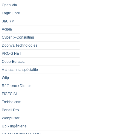
Open Via
Logic Libre
3aCRM
Acipia
Cyberlix-Consulting
Doonya Technologies
PRO G NET
Coop-Euratec
A chacun sa spécialité
Wiip
Référence Directe
FIGECIAL
Trebbe.com
Portail Pro
Webpulser
Ubik Ingénierie