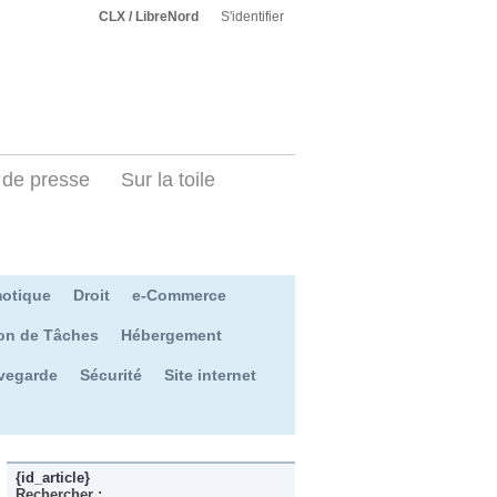
CLX / LibreNord
S'identifier
de presse
Sur la toile
otique
Droit
e-Commerce
on de Tâches
Hébergement
vegarde
Sécurité
Site internet
{id_article}
Rechercher :