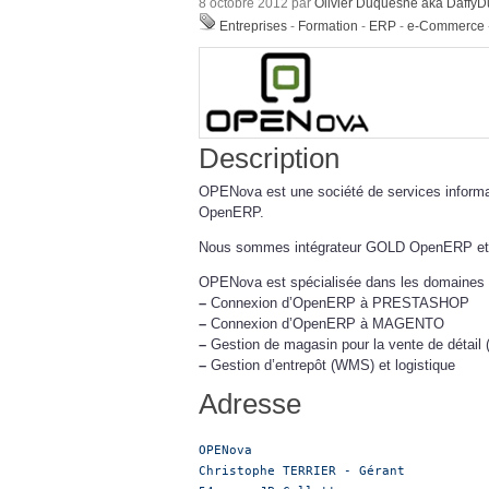
8 octobre 2012 par
Olivier Duquesne aka Daffy
Entreprises
-
Formation
-
ERP
-
e-Commerce
Description
OPENova est une société de services inform
OpenERP.
Nous sommes intégrateur GOLD OpenERP et c
OPENova est spécialisée dans les domaines f
–
Connexion d’OpenERP à PRESTASHOP
–
Connexion d’OpenERP à MAGENTO
–
Gestion de magasin pour la vente de détail
–
Gestion d’entrepôt (WMS) et logistique
Adresse
OPENova

Christophe TERRIER - Gérant
