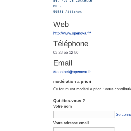
54, rue JB Collette

BP 5

59551 Attiches
Web
http://www.openova.fr/
Téléphone
03 28 55 12 80
Email
contact@openova.fr
modération a priori
Ce forum est modéré a priori : votre contribut
Qui êtes-vous ?
Votre nom
Se conne
Votre adresse email